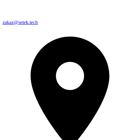
zakaz@setek.tech