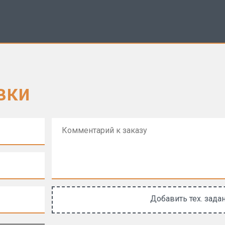
вки
Добавить тех. зада