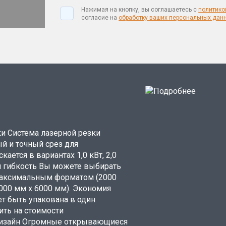
Нажимая на кнопку, вы соглашаетесь с
политико
согласие на
обработку ваших персональных дан
и Система лазерной резки
й и точный срез для
ется в вариантах 1,0 кВт, 2,0
чная гибкость Вы можете выбирать
максимальным форматом (2000
000 мм x 6000 мм). Экономия
т быть упакована в один
ить на стоимости
 дизайн Огромные открывающиеся