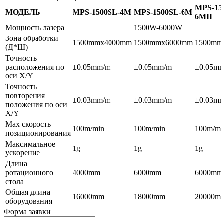
MPS-15
МОДЕЛЬ
MPS-1500SL-4M
MPS-1500SL-6M
6MII
Мощность лазера
1500W-6000W
Зона обработки
1500mmx4000mm
1500mmx6000mm
1500m
(Д*Ш)
Точность
расположения по
±0.05mm/m
±0.05mm/m
±0.05m
оси Х/Ү
Точность
повторения
±0.03mm/m
±0.03mm/m
±0.03m
положения по оси
Х/Ү
Мах скорость
100m/min
100m/min
100m/m
позиционирования
Максимальное
1g
1g
1g
ускорение
Длина
ротационного
4000mm
6000mm
6000m
стола
Общая длина
16000mm
18000mm
20000
оборудования
Форма заявки