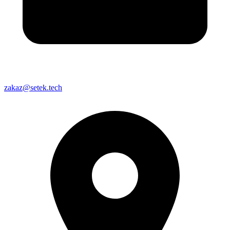
zakaz@setek.tech