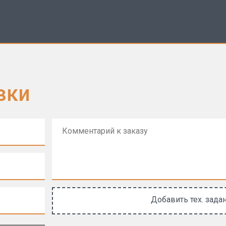
вки
Добавить тех. зада