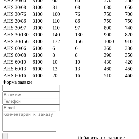
AHS 30/60
3100
60
60
570
550
AHS 30/68
3100
81
68
680
650
AHS 30/76
3100
100
76
750
700
AHS 30/86
3100
110
86
750
750
AHS 30/97
3100
110
97
800
740
AHS 30/130
3100
140
130
900
820
AHS 30/156
3100
172
156
1000
910
AHS 60/06
6100
6
6
360
330
AHS 60/08
6100
8
8
390
350
AHS 60/10
6100
10
10
430
420
AHS 60/13
6100
13
13
460
450
AHS 60/16
6100
20
16
510
460
Форма заявки
Добавить тех. задание