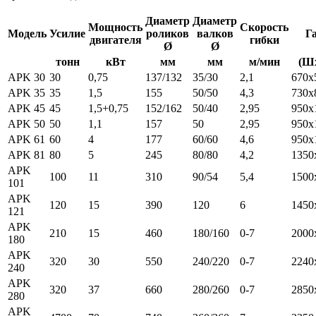
Диаметр
Диаметр
Мощность
Скорость
Модель
Усилие
роликов
валков
Г
двигателя
гибки
Ø
Ø
тонн
кВт
мм
мм
м/мин
(Ш
APK 30
30
0,75
137/132
35/30
2,1
670x
APK 35
35
1,5
155
50/50
4,3
730x
APK 45
45
1,5+0,75
152/162
50/40
2,95
950x
APK 50
50
1,1
157
50
2,95
950x
APK 61
60
4
177
60/60
4,6
950x
APK 81
80
5
245
80/80
4,2
1350
APK
100
11
310
90/54
5,4
1500
101
APK
120
15
390
120
6
1450
121
APK
210
15
460
180/160
0-7
2000
180
APK
320
30
550
240/220
0-7
2240
240
APK
320
37
660
280/260
0-7
2850
280
APK