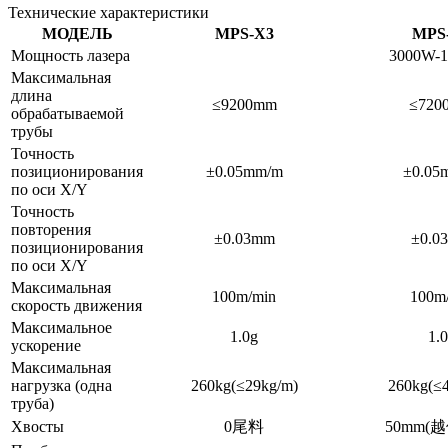
Технические характеристики
МОДЕЛЬ
MPS-X3
MPS
Мощность лазера
3000W-
Максимальная
длина
≤9200mm
≤720
обрабатываемой
трубы
Точность
позиционирования
±0.05mm/m
±0.05
по оси Х/Ү
Точность
повторения
±0.03mm
±0.0
позиционирования
по оси Х/Ү
Максимальная
100m/min
100m
скорость движения
Максимальное
1.0g
1.
ускорение
Максимальная
нагрузка (одна
260kg(≤29kg/m)
260kg(≤
труба)
Хвосты
0尾料
50mm(