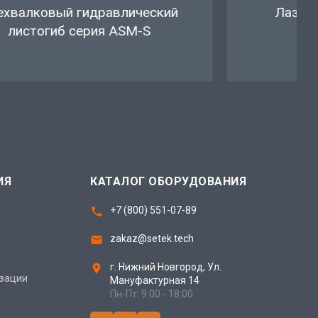
Лазерный станок TE series
Лазерны
ИЯ
КАТАЛОГ ОБОРУДОВАНИЯ
+7 (800) 551-07-89
zakaz@setek.tech
г. Нижний Новгород,
Ул.
изации
Мануфактурная 14
Пн-Пт: 9:00 - 18:00