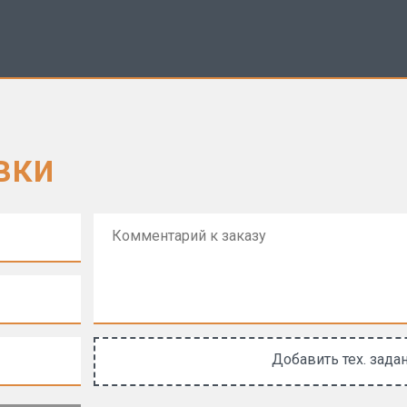
вки
Добавить тех. зада