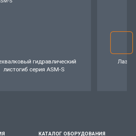
ехвалковый гидравлический
Лазерн
листогиб серия ASM-S
ИЯ
КАТАЛОГ ОБОРУДОВАНИЯ