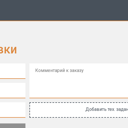
вки
Добавить тех. зада