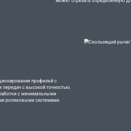
может отрезать определенную дли
ционирования профилей с
 передач с высокой точностью.
бработки с минимальными
ми роликовыми системами.