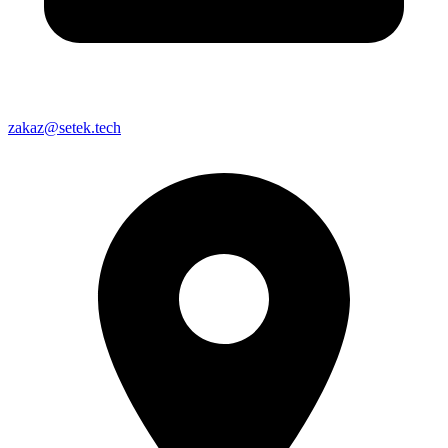
zakaz@setek.tech